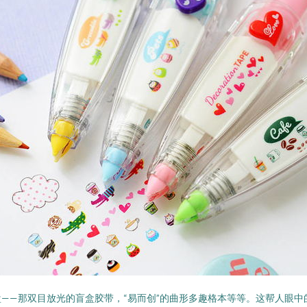
——那双目放光的盲盒胶带，“易而创”的曲形多趣格本等等。这帮人眼中