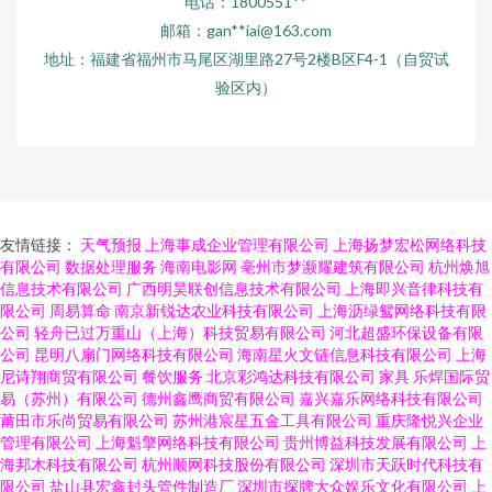
电话：1800551**
邮箱：gan**
iai@163.com
地址：福建省福州市马尾区湖里路27号2楼B区F4-1（自贸试
验区内）
友情链接：
天气预报
上海事成企业管理有限公司
上海扬梦宏松网络科技
有限公司
数据处理服务
海南电影网
亳州市梦濒耀建筑有限公司
杭州焕旭
信息技术有限公司
广西明昊联创信息技术有限公司
上海即兴音律科技有
限公司
周易算命
南京新锐达农业科技有限公司
上海沥绿鸳网络科技有限
公司
轻舟已过万重山（上海）科技贸易有限公司
河北超盛环保设备有限
公司
昆明八扇门网络科技有限公司
海南星火文链信息科技有限公司
上海
尼诗翔商贸有限公司
餐饮服务
北京彩鸿达科技有限公司
家具
乐焊国际贸
易（苏州）有限公司
德州鑫鹰商贸有限公司
嘉兴嘉乐网络科技有限公司
莆田市乐尚贸易有限公司
苏州港宸星五金工具有限公司
重庆隆悦兴企业
管理有限公司
上海魁擎网络科技有限公司
贵州博益科技发展有限公司
上
海邦木科技有限公司
杭州顺网科技股份有限公司
深圳市天跃时代科技有
限公司
盐山县宏鑫封头管件制造厂
深圳市探牌大众娱乐文化有限公司
上