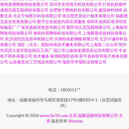
海科基洲网络科技有限公司
深圳市水帘洞天科技有限公司
计算机软硬件
成都浩屋互联科技有限公司
合肥智子网络科技有限公司
建筑材料销售
科
教文具
北京宇灿辉兴科技有限公司
南京慧芝源会计服务有限公司
福建泗
玉农业发展有限公司
数字文化创意内容应用服务
深圳市龙岗区南湾哇啦
啦服装厂
广东安盛融资租赁有限公司
莆田市比克贸易有限公司
上海脉芮
网络科技有限公司
海南待君网络科技有限公司
上海聚慕信息科技有限公
司
长沙说托信息咨询有限公司
河南恒灿彩钢板有限公司
北京中诚祥科技
有限公司
瑞匠（北京）国际钟表技术服务有限公司上海第二分公司
鄂州
市武昌大道开阳金刚石工具厂
浙江常山旅游发展投资运营有限公司
中农
电子商务有限公司
技术服务
银屑病预防咨询
富平县柿饼哥电子商务有限
公司
山东春意浓工艺纸品有限公司
瑞安市中瑞鞋业有限公司
电话：1800551**
地址：福建省福州市马尾区湖里路27号2楼B区F4-1（自贸试验区
内）
Copyright © 2026
www.far33.com
文具
福建远随科技有限公司
文
具
版权所有
Sitemap